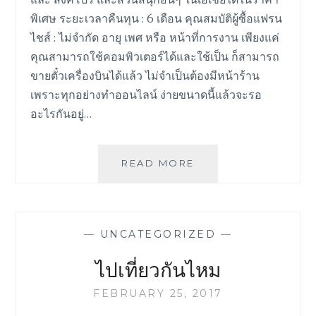
พิเศษ ระยะเวลาคืนทุน : 6 เดือน คุณสมบัติผู้ซื้อแฟรน
ไชส์ : ไม่จำกัด อายุ เพศ หรือ หน้าที่การงาน เพียงแค่
คุณสามารถใช้คอมพิวเตอร์ได้และใช้เป็น ก็สามารถ
ขายตั๋วเครื่องบินได้แล้ว ไม่จำเป็นต้องมีหน้าร้าน
เพราะทุกอย่างทำออนไลน์ ง่ายขนาดนี้แล้วจะรอ
อะไรกันอยู่…
READ MORE
S
B
U
Y
F
—
UNCATEGORIZED
—
L
Y
ไปเที่ยวกันไหม
F
R
FEBRUARY 25, 2017
A