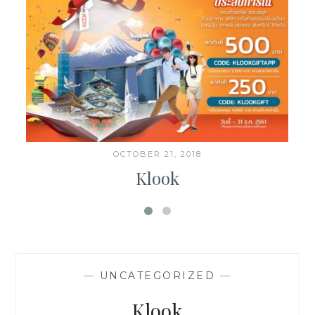
OCTOBER 21, 2018
Klook
—
UNCATEGORIZED
—
Klook